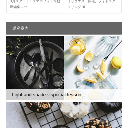
3月スタート！スマホフォト＆動
【リクエスト開催】フォトスタ
画編集レッ…
イリング1d…
講座案内
Light and shade～special lesson