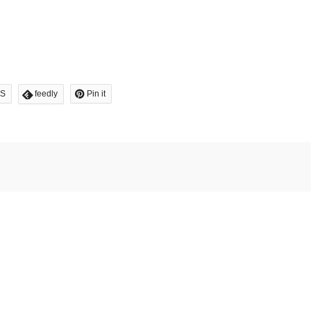
S
feedly
Pin it