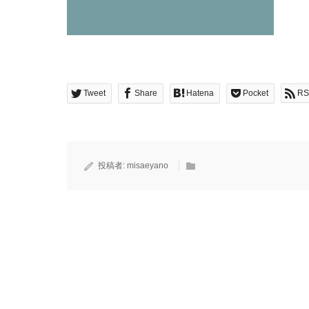
Tweet
Share
Hatena
Pocket
RS
投稿者:
misaeyano